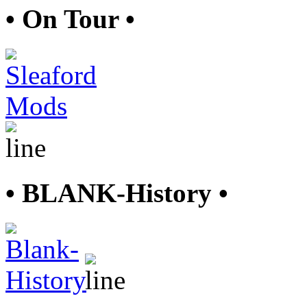
• On Tour •
• BLANK-History •