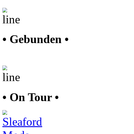
• Gebunden •
• On Tour •