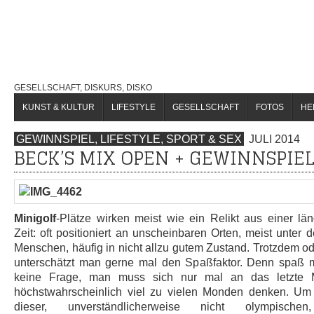
GESELLSCHAFT, DISKURS, DISKO
KUNST & KULTUR
LIFESTYLE
GESELLSCHAFT
FOTOS
HE
GEWINNSPIEL
,
LIFESTYLE
,
SPORT & SEX
JULI 2014
BECK’S MIX OPEN + GEWINNSPIE
Minigolf
-Plätze wirken meist wie ein Relikt aus einer lä
Zeit: oft positioniert an unscheinbaren Orten, meist unter d
Menschen, häufig in nicht allzu gutem Zustand. Trotzdem o
unterschätzt man gerne mal den Spaßfaktor. Denn spaß m
keine Frage, man muss sich nur mal an das letzte M
höchstwahrscheinlich viel zu vielen Monden denken. U
dieser, unverständlicherweise nicht olympischen, 