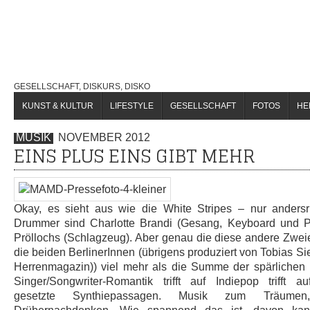
GESELLSCHAFT, DISKURS, DISKO
KUNST & KULTUR
LIFESTYLE
GESELLSCHAFT
FOTOS
HE
MUSIK
NOVEMBER 2012
EINS PLUS EINS GIBT MEHR
Okay, es sieht aus wie die White Stripes – nur ander
Drummer sind Charlotte Brandi (Gesang, Keyboard und 
Pröllochs (Schlagzeug). Aber genau die diese andere Zwei
die beiden BerlinerInnen (übrigens produziert von Tobias Sieb
Herrenmagazin)) viel mehr als die Summe der spärlichen I
Singer/Songwriter-Romantik trifft auf Indiepop trifft a
gesetzte Synthiepassagen. Musik zum Träume