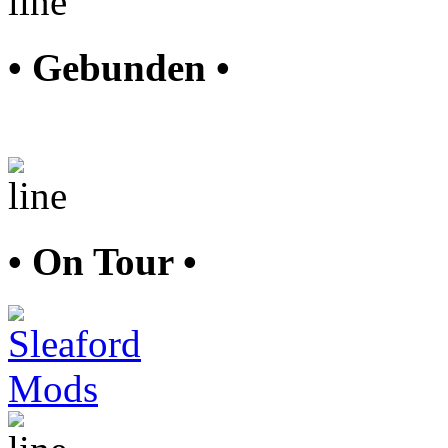
• Gebunden •
• On Tour •