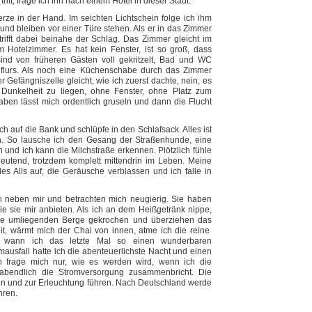
tt, frage ich ihn nach einem Hotel in dieser Stadt.
rze in der Hand. Im seichten Lichtschein folge ich ihm
nd bleiben vor einer Türe stehen. Als er in das Zimmer
h trifft dabei beinahe der Schlag. Das Zimmer gleicht im
 Hotelzimmer. Es hat kein Fenster, ist so groß, dass
ind von früheren Gästen voll gekritzelt, Bad und WC
flurs. Als noch eine Küchenschabe durch das Zimmer
r Gefängniszelle gleicht, wie ich zuerst dachte, nein, es
r Dunkelheit zu liegen, ohne Fenster, ohne Platz zum
n lässt mich ordentlich gruseln und dann die Flucht
h auf die Bank und schlüpfe in den Schlafsack. Alles ist
n. So lausche ich den Gesang der Straßenhunde, eine
n und ich kann die Milchstraße erkennen. Plötzlich fühle
deutend, trotzdem komplett mittendrin im Leben. Meine
es Alls auf, die Geräusche verblassen und ich falle in
 neben mir und betrachten mich neugierig. Sie haben
die sie mir anbieten. Als ich an dem Heißgetränk nippe,
ie umliegenden Berge gekrochen und überziehen das
it, wärmt mich der Chai von innen, atme ich die reine
n, wann ich das letzte Mal so einen wunderbaren
usfall hatte ich die abenteuerlichste Nacht und einen
 frage mich nur, wie es werden wird, wenn ich die
labendlich die Stromversorgung zusammenbricht. Die
 und zur Erleuchtung führen. Nach Deutschland werde
hren.