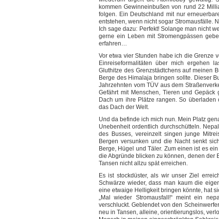
kommen Gewinneinbußen von rund 22 Millia
folgen. Ein Deutschland mit nur erneuerba
entstehen, wenn nicht sogar Stromausfälle. 
Ich sage dazu: Perfekt! Solange man nicht we
gerne ein Leben mit Stromengpässen geben
erfahren…
Vor etwa vier Stunden habe ich die Grenze 
Einreiseformalitäten über mich ergehen l
Gluthitze des Grenzstädtchens auf meinen B
Berge des Himalaja bringen sollte. Dieser B
Jahrzehnten vom TÜV aus dem Straßenverkehr
Gefährt mit Menschen, Tieren und Gepäck ge
Dach um ihre Plätze rangen. So überladen q
das Dach der Welt.
Und da befinde ich mich nun. Mein Platz gen
Unebenheit ordentlich durchschütteln. Nep
des Busses, vereinzelt singen junge Mitrei
Bergen versunken und die Nacht senkt sic
Berge, Hügel und Täler. Zum einen ist es ei
die Abgründe blicken zu können, denen der B
Tansen nicht allzu spät erreichen.
Es ist stockdüster, als wir unser Ziel erre
Schwärze wieder, dass man kaum die eige
eine etwaige Helligkeit bringen könnte, hat s
„Mal wieder Stromausfall!“ meint ein nep
verschluckt. Geblendet von den Scheinwerfer
neu in Tansen, alleine, orientierungslos, verl