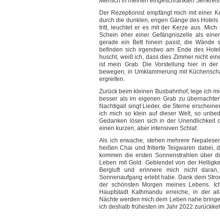
Mensch in meinen eingeschränkten Sehkreis tri
Der Rezeptionist empfängt mich mit einer Ke
durch die dunklen, engen Gänge des Hotels u
tritt, leuchtet er es mit der Kerze aus. Mic
Schein eher einer Gefängniszelle als einem
gerade ein Bett hinein passt, die Wände s
befinden sich irgendwo am Ende des Hotel
huscht, weiß ich, dass dies Zimmer nicht eine
ist mein Grab. Die Vorstellung hier in de
bewegen, in Umklammerung mit Küchenschabe
ergreifen.
Zurück beim kleinen Busbahnhof, lege ich mic
besser als im eigenen Grab zu übernachte
Nachtigall singt Lieder, die Sterne erscheine
ich mich so klein auf dieser Welt, so unbe
Gedanken lösen sich in der Unendlichkeit d
einen kurzen, aber intensiven Schlaf.
Als ich erwache, stehen mehrere Nepalesen
heißen Chai und fritierte Teigwaren dabei, 
kommen die ersten Sonnenstrahlen über d
Leben mit Gold. Geblendet von der Helligke
Bergluft und erinnere mich nicht dara
Sonnenaufgang erlebt habe. Dank dem Stroma
der schönsten Morgen meines Lebens. Ich
Hauptstadt Kathmandu erreiche, in der al
Nächte werden mich dem Leben nahe bringen
ich deshalb frühesten im Jahr 2022 zurückke