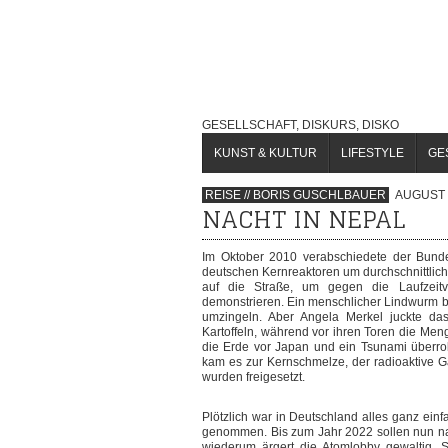
GESELLSCHAFT, DISKURS, DISKO
KUNST & KULTUR
LIFESTYLE
GE
REISE // BORIS GUSCHLBAUER
AUGUST 
NACHT IN NEPAL
Im Oktober 2010 verabschiedete der Bunde
deutschen Kernreaktoren um durchschnittlich
auf die Straße, um gegen die Laufzeitv
demonstrieren. Ein menschlicher Lindwurm b
umzingeln. Aber Angela Merkel juckte da
Kartoffeln, während vor ihren Toren die Meng
die Erde vor Japan und ein Tsunami überrol
kam es zur Kernschmelze, der radioaktive G
wurden freigesetzt.
Plötzlich war in Deutschland alles ganz ein
genommen. Bis zum Jahr 2022 sollen nun na
wiederum ärgert die Atomlobby gewaltig. S