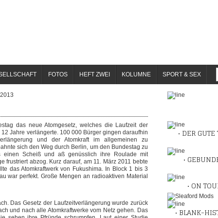
SELLSCHAFT
FOTOS
HEFT ZWEI
KOLUMNE
SPORT & SEX
2013
stag das neue Atomgesetz, welches die Laufzeit der
• DER GUTE 
 12 Jahre verlängerte. 100 000 Bürger gingen daraufhin
erlängerung und der Atomkraft im allgemeinen zu
ahnte sich den Weg durch Berlin, um den Bundestag zu
s einen Scheiß und aß genüsslich ihre Roulade mit
• GEBUNDE
e frustriert abzog. Kurz darauf, am 11. März 2011 bebte
lte das Atomkraftwerk von Fukushima. In Block 1 bis 3
au war perfekt. Große Mengen an radioaktiven Material
• ON TOU
fach. Das Gesetz der Laufzeitverlängerung wurde zurück
• BLANK-HIS
ch und nach alle Atomkraftwerke vom Netz gehen. Das
ie sehen ihre Pfründe schrumpfen. Laut einer Studie