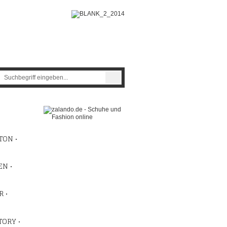
TON •
N •
R •
TORY •