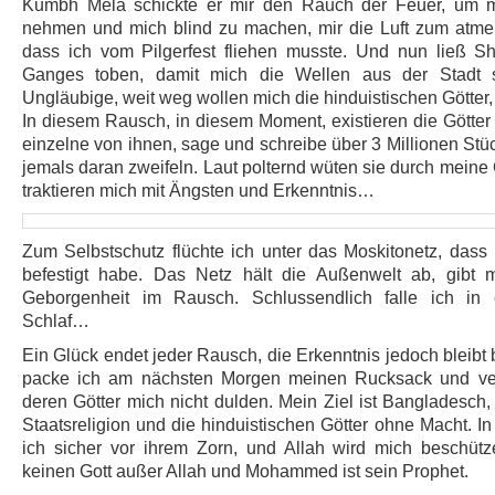
Kumbh Mela schickte er mir den Rauch der Feuer, um m
nehmen und mich blind zu machen, mir die Luft zum atm
dass ich vom Pilgerfest fliehen musste. Und nun ließ Sh
Ganges toben, damit mich die Wellen aus der Stadt sp
Ungläubige, weit weg wollen mich die hinduistischen Götter, 
In diesem Rausch, in diesem Moment, existieren die Götter t
einzelne von ihnen, sage und schreibe über 3 Millionen Stüc
jemals daran zweifeln. Laut polternd wüten sie durch mein
traktieren mich mit Ängsten und Erkenntnis…
Zum Selbstschutz flüchte ich unter das Moskitonetz, dass 
befestigt habe. Das Netz hält die Außenwelt ab, gibt 
Geborgenheit im Rausch. Schlussendlich falle ich in 
Schlaf…
Ein Glück endet jeder Rausch, die Erkenntnis jedoch bleibt
packe ich am nächsten Morgen meinen Rucksack und ver
deren Götter mich nicht dulden. Mein Ziel ist Bangladesch, 
Staatsreligion und die hinduistischen Götter ohne Macht. I
ich sicher vor ihrem Zorn, und Allah wird mich beschütz
keinen Gott außer Allah und Mohammed ist sein Prophet.