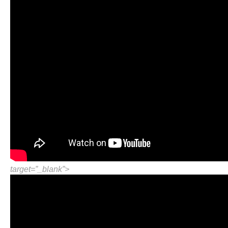
target=”_blank”>