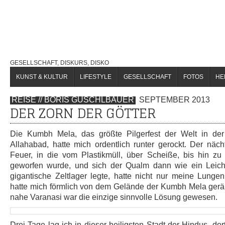
GESELLSCHAFT, DISKURS, DISKO
KUNST & KULTUR
LIFESTYLE
GESELLSCHAFT
FOTOS
HE
REISE // BORIS GUSCHLBAUER
SEPTEMBER 2013
DER ZORN DER GÖTTER
Die Kumbh Mela, das größte Pilgerfest der Welt in der
Allahabad, hatte mich ordentlich runter gerockt. Der näc
Feuer, in die vom Plastikmüll, über Scheiße, bis hin zu
geworfen wurde, und sich der Qualm dann wie ein Leic
gigantische Zeltlager legte, hatte nicht nur meine Lungen 
hatte mich förmlich von dem Gelände der Kumbh Mela geräu
nahe Varanasi war die einzige sinnvolle Lösung gewesen.
Drei Tage lag ich in dieser heiligsten Stadt der Hindus, do