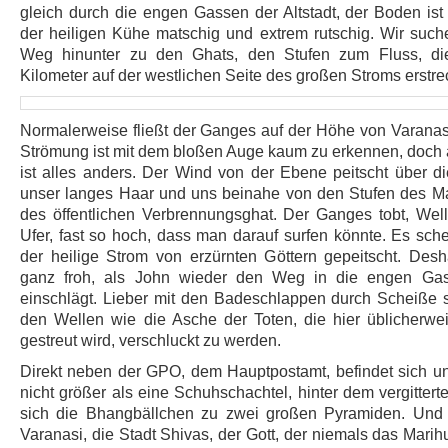
gleich durch die engen Gassen der Altstadt, der Boden is
der heiligen Kühe matschig und extrem rutschig. Wir such
Weg hinunter zu den Ghats, den Stufen zum Fluss, die
Kilometer auf der westlichen Seite des großen Stroms erstre
Normalerweise fließt der Ganges auf der Höhe von Varanasi
Strömung ist mit dem bloßen Auge kaum zu erkennen, doch
ist alles anders. Der Wind von der Ebene peitscht über d
unser langes Haar und uns beinahe von den Stufen des Ma
des öffentlichen Verbrennungsghat. Der Ganges tobt, Wel
Ufer, fast so hoch, dass man darauf surfen könnte. Es sche
der heilige Strom von erzürnten Göttern gepeitscht. Desh
ganz froh, als John wieder den Weg in die engen Gass
einschlägt. Lieber mit den Badeschlappen durch Scheiße sc
den Wellen wie die Asche der Toten, die hier üblicherwe
gestreut wird, verschluckt zu werden.
Direkt neben der GPO, dem Hauptpostamt, befindet sich un
nicht größer als eine Schuhschachtel, hinter dem vergittert
sich die Bhangbällchen zu zwei großen Pyramiden. Und ta
Varanasi, die Stadt Shivas, der Gott, der niemals das Mari