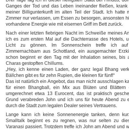
Ganges der Tod und das Leben ineinander fließen, krank
meiner Billigunterkunft im alten Teil der Stadt. Ich hatte 
Zimmer nur verlassen, um Essen zu besorgen, ansonsten hie
vorhandene Energie wie mit eisernen Griff im Bett zurück.
Nach einer letzten fiebrigen Nacht im Schweiße meines An
ich es zum ersten Mal auf die Dachterrasse des Hotels, 
Licht zu gönnen. Im Sonnenschein treffe ich au
Zimmernachbarn aus Schottland, ein ausgemachter Erzkif
schon beginnt er den Tag mit der Inhalation seines, bis
Charas gestopften Chillums.
„Hey, ich kenne einen Laden, der ganz legal Bhang verk
Bällchen gibt es für zehn Rupien, die kleinen für fünf!“
Das ist natürlich ein Angebot, das man nicht ausschlagen 
für einen Bhangball, ein Mix aus Blüten und Blättern 
umgerechnet etwa 13 Eurocent, das ist praktisch gesch
Grund verabreden John und ich uns für heute Abend zu
durch die Stadt zum legalen Dealer seines Vertrauens.
Lange kann ich keine Sonnenenergie tanken, denn ku
Smalltalk beginnt es zu regnen, was nur selten zu dies
Varanasi passiert. Trotzdem treffe ich John am Abend und w