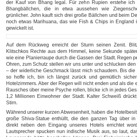
der Kauf von Bhang legal. Für zehn Rupien erstehe ich 
Bhangbällchen, die in etwa aussehen wie Ziegensch
grünlicher. John kauft sich drei große Bällchen und beim D
noch etwas Marihuana, das wie Fish & Chips in England i
gewickelt ist.
Auf dem Rückweg erreicht der Sturm seinen Zenit. Bli
Klitschkos Rechte aus dem Himmel, keine Sekunde später 
wie eine Planierraupe durch die Gassen der Stadt. Regen p
Ohren, zum Schutz stellen wir uns unter und schlucken den
– der widerliche Geschmack lässt mich schaudern. Bis die
so hoffe ich, bin ich längst zurück und gemütlich siche
Hotelzimmers. Aber der Regen will nicht enden und als die 
Rausches über meine Psyche rollen, blicke ich in jedes Gesi
1,2 Millionen Einwohner der Stadt. Kalter Schweiß drückt
Stirn.
Während unserer kurzen Abwesenheit, haben die Hotelbesitz
große Shiva-Statue enthüllt, die den ganzen Tag über i
direkt neben den Eingang unseres Hotels errichtet wor
Lautsprecher spucken nun indische Musik aus, so laut, da