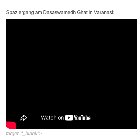
Spaziergang am Dasaswamedh Ghat in Varanasi:
target=”_blank”>