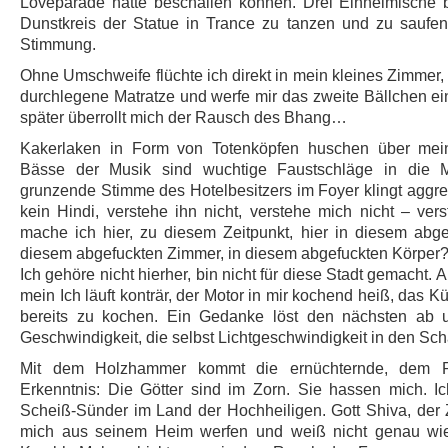
Loveparade hätte beschallen können. Drei Einheimische 
Dunstkreis der Statue in Trance zu tanzen und zu saufen
Stimmung.
Ohne Umschweife flüchte ich direkt in mein kleines Zimmer, 
durchlegene Matratze und werfe mir das zweite Bällchen ei
später überrollt mich der Rausch des Bhang…
Kakerlaken in Form von Totenköpfen huschen über mein
Bässe der Musik sind wuchtige Faustschläge in die 
grunzende Stimme des Hotelbesitzers im Foyer klingt aggres
kein Hindi, verstehe ihn nicht, verstehe mich nicht – ver
mache ich hier, zu diesem Zeitpunkt, hier in diesem abge
diesem abgefuckten Zimmer, in diesem abgefuckten Körper
Ich gehöre nicht hierher, bin nicht für diese Stadt gemacht. Al
mein Ich läuft konträr, der Motor in mir kochend heiß, das 
bereits zu kochen. Ein Gedanke löst den nächsten ab 
Geschwindigkeit, die selbst Lichtgeschwindigkeit in den Schat
Mit dem Holzhammer kommt die ernüchternde, dem R
Erkenntnis: Die Götter sind im Zorn. Sie hassen mich. Ic
Scheiß-Sünder im Land der Hochheiligen. Gott Shiva, der 
mich aus seinem Heim werfen und weiß nicht genau wie