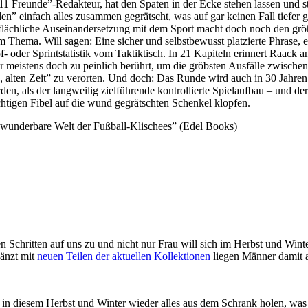
1 Freunde”-Redakteur, hat den Spaten in der Ecke stehen lassen und st
” einfach alles zusammen gegrätscht, was auf gar keinen Fall tiefer ge
erflächliche Auseinandersetzung mit dem Sport macht doch noch den gr
m Thema. Will sagen: Eine sicher und selbstbewusst platzierte Phrase,
 oder Sprintstatistik vom Taktiktisch. In 21 Kapiteln erinnert Raack a
er meistens doch zu peinlich berührt, um die gröbsten Ausfälle zwisch
n, alten Zeit” zu verorten. Und doch: Das Runde wird auch in 30 Jahre
en, als der langweilig zielführende kontrollierte Spielaufbau – und der
htigen Fibel auf die wund gegrätschten Schenkel klopfen.
 wunderbare Welt der Fußball-Klischees” (Edel Books)
Schritten auf uns zu und nicht nur Frau will sich im Herbst und Winte
gänzt mit
neuen Teilen der aktuellen Kollektionen
liegen Männer damit a
 in diesem Herbst und Winter wieder alles aus dem Schrank holen, was