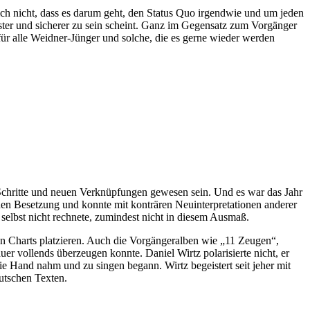
ich nicht, dass es darum geht, den Status Quo irgendwie und um jeden
ester und sicherer zu sein scheint. Ganz im Gegensatz zum Vorgänger
für alle Weidner-Jünger und solche, die es gerne wieder werden
n Schritte und neuen Verknüpfungen gewesen sein. Und es war das Jahr
chen Besetzung und konnte mit konträren Neuinterpretationen anderer
elbst nicht rechnete, zumindest nicht in diesem Ausmaß.
chen Charts platzieren. Auch die Vorgängeralben wie „11 Zeugen“,
vollends überzeugen konnte. Daniel Wirtz polarisierte nicht, er
ie Hand nahm und zu singen begann. Wirtz begeistert seit jeher mit
utschen Texten.