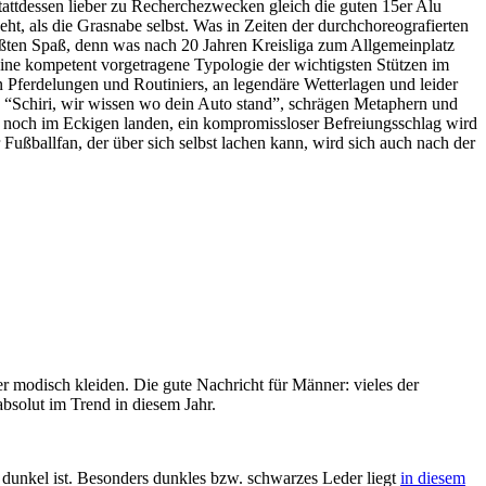
attdessen lieber zu Recherchezwecken gleich die guten 15er Alu
ht, als die Grasnabe selbst. Was in Zeiten der durchchoreografierten
ößten Spaß, denn was nach 20 Jahren Kreisliga zum Allgemeinplatz
 eine kompetent vorgetragene Typologie der wichtigsten Stützen im
n Pferdelungen und Routiniers, an legendäre Wetterlagen und leider
en “Schiri, wir wissen wo dein Auto stand”, schrägen Metaphern und
n noch im Eckigen landen, ein kompromissloser Befreiungsschlag wird
 Fußballfan, der über sich selbst lachen kann, wird sich auch nach der
r modisch kleiden. Die gute Nachricht für Männer: vieles der
bsolut im Trend in diesem Jahr.
 dunkel ist. Besonders dunkles bzw. schwarzes Leder liegt
in diesem