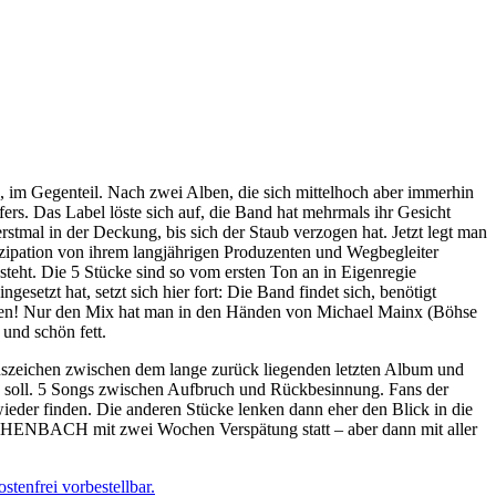
, im Gegenteil. Nach zwei Alben, die sich mittelhoch aber immerhin
fers. Das Label löste sich auf, die Band hat mehrmals ihr Gesicht
al in der Deckung, bis sich der Staub verzogen hat. Jetzt legt man
zipation von ihrem langjährigen Produzenten und Wegbegleiter
teht. Die 5 Stücke sind so vom ersten Ton an in Eigenregie
setzt hat, setzt sich hier fort: Die Band findet sich, benötigt
liegen! Nur den Mix hat man in den Händen von Michael Mainx (Böhse
 und schön fett.
szeichen zwischen dem lange zurück liegenden letzten Album und
en soll. 5 Songs zwischen Aufbruch und Rückbesinnung. Fans der
eder finden. Die anderen Stücke lenken dann eher den Blick in die
 ESCHENBACH mit zwei Wochen Verspätung statt – aber dann mit aller
stenfrei vorbestellbar.