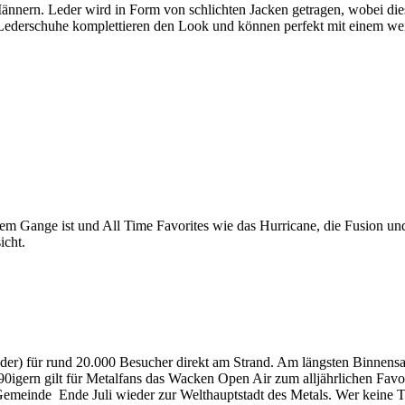
ännern. Leder wird in Form von schlichten Jacken getragen, wobei die
 Lederschuhe komplettieren den Look und können perfekt mit einem w
em Gange ist und All Time Favorites wie das Hurricane, die Fusion und
icht.
Oder) für rund 20.000 Besucher direkt am Strand. Am längsten Binnens
90igern gilt für Metalfans das Wacken Open Air zum alljährlichen Favori
emeinde Ende Juli wieder zur Welthauptstadt des Metals. Wer keine Ti