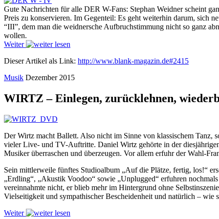
Gute Nachrichten für alle DER W-Fans: Stephan Weidner scheint ganz 
Preis zu konservieren. Im Gegenteil: Es geht weiterhin darum, sich n
“III”, dem man die weidnersche Aufbruchstimmung nicht so ganz abnim
wollen.
Weiter
Dieser Artikel als Link:
http://www.blank-magazin.de#2415
Musik
Dezember 2015
WIRTZ – Einlegen, zurücklehnen, wieder
Der Wirtz macht Ballett. Also nicht im Sinne von klassischem Tanz, s
vieler Live- und TV-Auftritte. Daniel Wirtz gehörte in der diesjähr
Musiker überraschen und überzeugen. Vor allem erfuhr der Wahl-Fran
Sein mittlerweile fünftes Studioalbum „Auf die Plätze, fertig, los!“ 
„Erdling“, „Akustik Voodoo“ sowie „Unplugged“ erfuhren nochmals er
vereinnahmte nicht, er blieb mehr im Hintergrund ohne Selbstinszenie
Vielseitigkeit und sympathischer Bescheidenheit und natürlich – wie
Weiter