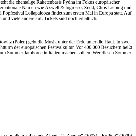
r steht die ehemalige Raketenbasis Pydna im Fokus europäischer
internationale Namen wie Axwell & Ingrosso, Zedd, Chris Liebing und
Popfestival Lollapalooza findet zum ersten Mal in Europa statt. Auf
nd viele andere auf. Tickets sind noch erhältlich.
towitz (Polen) geht die Musik unter der Erde unter die Haut. In zwei
chtturm der europäischen Festivalkultur. Vor 400.000 Besuchern heißt
g zum Summer Jamboree in Italien machen sollten. Wer diesen Sommer
an vor allem auf seinen Alben „11 Zeugen“ (2008), „Erdling“ (2009)