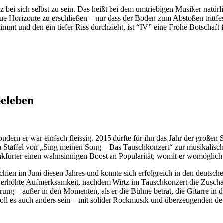
bei sich selbst zu sein. Das heißt bei dem umtriebigen Musiker natürl
eue Horizonte zu erschließen – nur dass der Boden zum Abstoßen trittf
mt und den ein tiefer Riss durchzieht, ist “IV” eine Frohe Botschaft 
beleben
ondern er war einfach fleissig. 2015 dürfte für ihn das Jahr der große
igen Staffel von „Sing meinen Song – Das Tauschkonzert“ zur musikalis
kfurter einen wahnsinnigen Boost an Popularität, womit er womöglich s
erschien im Juni diesen Jahres und konnte sich erfolgreich in den deuts
höhte Aufmerksamkeit, nachdem Wirtz im Tauschkonzert die Zuschauer 
rung – außer in den Momenten, als er die Bühne betrat, die Gitarre in d
 soll es auch anders sein – mit solider Rockmusik und überzeugenden de