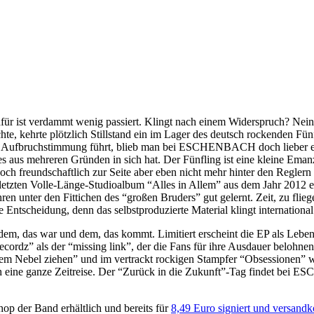
für ist verdammt wenig passiert. Klingt nach einem Widerspruch? Nein
te, kehrte plötzlich Stillstand ein im Lager des deutsch rockenden Fün
 Aufbruchstimmung führt, blieb man bei ESCHENBACH doch lieber erstm
aus mehreren Gründen in sich hat. Der Fünfling ist eine kleine Eman
freundschaftlich zur Seite aber eben nicht mehr hinter den Reglern s
etzten Volle-Länge-Studioalbum “Alles in Allem” aus dem Jahr 2012 einge
ren unter den Fittichen des “großen Bruders” gut gelernt. Zeit, zu f
Entscheidung, denn das selbstproduzierte Material klingt international
 das war und dem, das kommt. Limitiert erscheint die EP als Leben
cordz” als der “missing link”, der die Fans für ihre Ausdauer belohn
em Nebel ziehen” und im vertrackt rockigen Stampfer “Obsessionen” wi
ich eine ganze Zeitreise. Der “Zurück in die Zukunft”-Tag findet bei
p der Band erhältlich und bereits für
8,49 Euro signiert und versandko