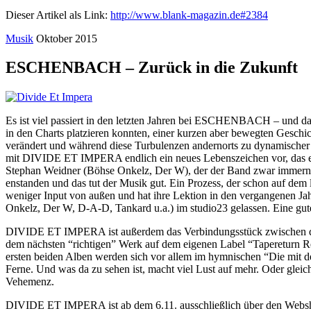
Dieser Artikel als Link:
http://www.blank-magazin.de#2384
Musik
Oktober 2015
ESCHENBACH – Zurück in die Zukunft
Es ist viel passiert in den letzten Jahren bei ESCHENBACH – und da
in den Charts platzieren konnten, einer kurzen aber bewegten Geschich
verändert und während diese Turbulenzen andernorts zu dynamischer
mit DIVIDE ET IMPERA endlich ein neues Lebenszeichen vor, das es 
Stephan Weidner (Böhse Onkelz, Der W), der der Band zwar immernoch 
enstanden und das tut der Musik gut. Ein Prozess, der schon auf dem l
weniger Input von außen und hat ihre Lektion in den vergangenen Jah
Onkelz, Der W, D-A-D, Tankard u.a.) im studio23 gelassen. Eine gute 
DIVIDE ET IMPERA ist außerdem das Verbindungsstück zwischen dem,
dem nächsten “richtigen” Werk auf dem eigenen Label “Tapereturn Re
ersten beiden Alben werden sich vor allem im hymnischen “Die mit d
Ferne. Und was da zu sehen ist, macht viel Lust auf mehr. Oder gle
Vehemenz.
DIVIDE ET IMPERA ist ab dem 6.11. ausschließlich über den Websho