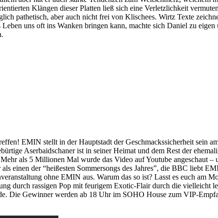
entierten Klängen dieser Platten ließ sich eine Verletzlichkeit vermute
h pathetisch, aber auch nicht frei von Klischees. Wirtz Texte zeichnete
as Leben uns oft ins Wanken bringen kann, machte sich Daniel zu eige
n.
t treffen! EMIN stellt in der Hauptstadt der Geschmackssicherheit sei
tige Aserbaidschaner ist in seiner Heimat und dem Rest der ehemalig
ehr als 5 Millionen Mal wurde das Video auf Youtube angeschaut – und
r als einen der “heißesten Sommersongs des Jahres”, die BBC liebt E
veranstaltung ohne EMIN aus. Warum das so ist? Lasst es euch am Mont
tung durch rassigen Pop mit feurigem Exotic-Flair durch die vielleicht l
.de. Die Gewinner werden ab 18 Uhr im SOHO House zum VIP-Empfang