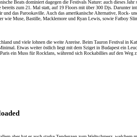
onische Beats dominiert dagegen die Festivals Nature: auch dieses Jah
bereits zum 21. Mal statt, auf 19 Floors mit über 300 Djs. Darunter 
 und das Parookaville. Auch das amerikanische Alternative, Rock- und 
r wie Muse, Bastille, Macklemore und Ryan Lewis, sowie Fatboy Slim u
schland und viele lohnen die weite Anreise. Beim Tauron Festival in Kat
inimal. Etwas weiter östlich liegt mit dem Sziget in Budapest ein Leu
in Paris ein Muss für Rockfans, während sich Rockabillies auf den We
loaded
allem aber hat er auch starke Tendenzen zum Weltschmerz, welchem
m