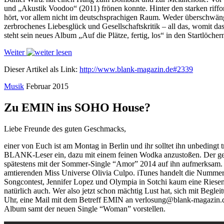
und „Akustik Voodoo“ (2011) frönen konnte. Hinter den starken riffori
hört, vor allem nicht im deutschsprachigen Raum. Weder überschwänglic
zerbrochenes Liebesglück und Gesellschaftskritik – all das, womit d
steht sein neues Album „Auf die Plätze, fertig, los“ in den Startlöcher
Weiter
Dieser Artikel als Link:
http://www.blank-magazin.de#2339
Musik
Februar 2015
Zu EMIN ins SOHO House?
Liebe Freunde des guten Geschmacks,
einer von Euch ist am Montag in Berlin und ihr solltet ihn unbeding
BLANK-Leser ein, dazu mit einem feinen Wodka anzustoßen. Der gebür
spätestens mit der Sommer-Single “Amor” 2014 auf ihn aufmerksam. M
amtierenden Miss Universe Olivia Culpo. iTunes handelt die Numme
Songcontest, Jennifer Lopez und Olympia in Sotchi kaum eine Riesen
natürlich auch. Wer also jetzt schon mächtig Lust hat, sich mit Beglei
Uhr, eine Mail mit dem Betreff EMIN an verlosung@blank-magazin
Album samt der neuen Single “Woman” vorstellen.