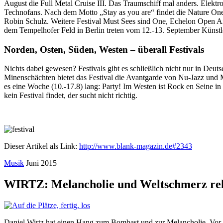
August die Full Metal Cruise III. Das Traumschiff mal anders. Elektr
Technofans. Nach dem Motto „Stay as you are“ findet die Nature One 
Robin Schulz. Weitere Festival Must Sees sind One, Echelon Open Air
dem Tempelhofer Feld in Berlin treten vom 12.-13. September Künstle
Norden, Osten, Süden, Westen – überall Festivals
Nichts dabei gewesen? Festivals gibt es schließlich nicht nur in Deut
Minenschächten bietet das Festival die Avantgarde von Nu-Jazz und M
es eine Woche (10.-17.8) lang: Party! Im Westen ist Rock en Seine 
kein Festival findet, der sucht nicht richtig.
Dieser Artikel als Link:
http://www.blank-magazin.de#2343
Musik
Juni 2015
WIRTZ: Melancholie und Weltschmerz re
Daniel Wirtz hat einen Hang zum Bombast und zur Melancholie. Vor 