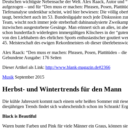
Deutschen wichtigste Nebensache der Welt. Alex Raack, Autor und “1
aufgezogen – und für “Den muss er machen: Phrasen, Posen, Plattitüden
Tiefenanalyse undenkbar scheint, wird hier bewiesen: Die völlig ob
taugt, bereichert auch im 53. Bundesligajahr noch jede Diskussion zu
Team, wischt noch immer jede streberhaft dahinanalysierte Zweikampf-
inzwischen ausgestorbene Gesänge. Man erinnert sich an alles, ist ab
schon hundertfach widerlegten immergültigen Klischees in der “gute
von den Liebhabern des ehrlichen Sports enthusiastischer goutiert werd
45. Meisterschaft des ewigen Rekordmeisters ob dieser überlebenswic
Alex Raack: “Den muss er machen: Phrasen, Posen, Plattitüden – die
Gebundene Ausgabe: 176 Seiten
Dieser Artikel als Link:
http://www.blank-magazin.de#2366
Musik
September 2015
Herbst- und Wintertrends für den Mann
Die kühle Jahreszeit kommt nach einem sehr heißen Sommer mit riesen 
diesjährigen Trends findet sich wahrscheinlich schon im Schrank! Er
Black is Beautiful
Waren bunte Farben und Pink für viele Männer ein Graus, können sie