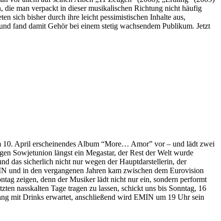
n, die man verpackt in dieser musikalischen Richtung nicht häufig
n sich bisher durch ihre leicht pessimistischen Inhalte aus,
n und fand damit Gehör bei einem stetig wachsendem Publikum. Jetzt
n am 10. April erscheinendes Album “More… Amor” vor – und lädt zwei
en Sowjetunion längst ein Megastar, der Rest der Welt wurde
 das sicherlich nicht nur wegen der Hauptdarstellerin, der
MIN und in den vergangenen Jahren kam zwischen dem Eurovision
ag zeigen, denn der Musiker lädt nicht nur ein, sondern performt
etzten nasskalten Tage tragen zu lassen, schickt uns bis Sonntag, 16
 mit Drinks erwartet, anschließend wird EMIN um 19 Uhr sein